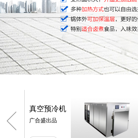
冷机
行星炒锅
广合盛出品