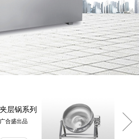
焯水锅
广合盛出品