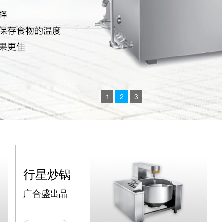
1
2
3
夹层锅系列
广合盛出品