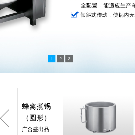
1
2
3
蜂窝煮锅
（圆形）
广合盛出品