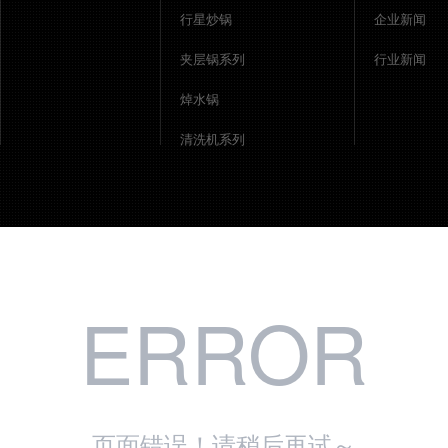
行星炒锅
企业新闻
夹层锅系列
行业新闻
焯水锅
清洗机系列
洗箱机
巴氏杀菌线
蜂窝煮锅（方形）
蜂窝煮锅（圆形）
ERROR
真空预冷机
页面错误！请稍后再试～